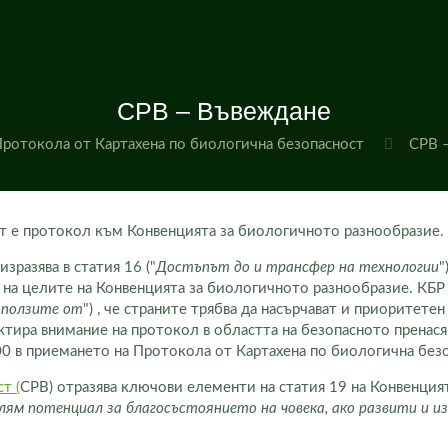
CPB – Въвеждане
ротокола от Картахена по биологична безопасност
CPB 
т е протокол към Конвенцията за биологичното разнообразие.
изразява в статия 16 ("
Достъпът до и трансфер на технологии
"
 на целите на Конвенцията за биологичното разнообразие. КБР 
 ползите от
") , че страните трябва да насърчават и приоритете
уктира внимание на протокол в областта на безопасното пренас
0 в приемането на Протокола от Картахена по биологична безо
т (
CPB) отразява
ключови елементи на статия 19 на Конвенция
лям потенциал за благосъстоянието на човека, ако развити и из