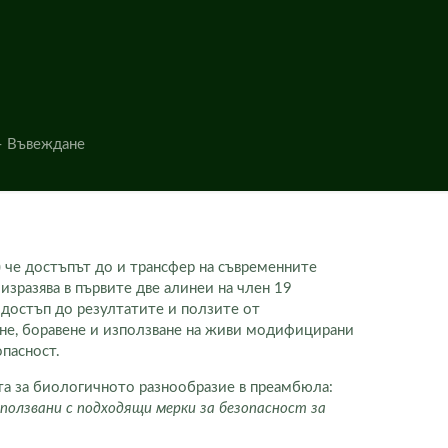
– Въвеждане
) че достъпът до и трансфер на съвременните
изразява в първите две алинеи на член 19
н достъп до резултатите и ползите от
яне, боравене и използване на живи модифицирани
пасност.
та за биологичното разнообразие в преамбюла:
ползвани с подходящи мерки за безопасност за