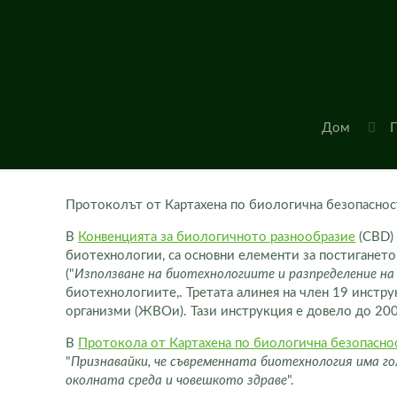
Дом
П
Протоколът от Картахена по биологична безопаснос
В
Конвенцията за биологичното разнообразие
(CBD) 
биотехнологии, са основни елементи за постигането
("
Използване на биотехнологиите и разпределение на
биотехнологиите,. Третата алинея на член 19 инстр
организми (ЖВОи). Тази инструкция е довело до 200
В
Протокола от Картахена по биологична безопаснос
"
Признавайки, че съвременната биотехнология има го
околната среда и човешкото здраве
".