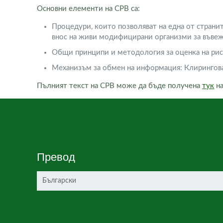
Основни елементи на CPB са:
Процедури, които позволяват на една от странит
внос на живи модифицирани организми за въвежд
Общи принципи и методология за оценка на рис
Механизъм за обмен на информация: Клирингов
Пълният текст на СРВ може да бъде получена
тук
на
Превод