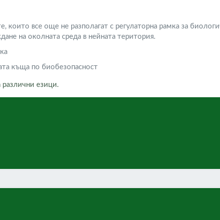
е, които все още не разполагат с регулаторна рамка за биолог
ане на околната среда в нейната територия.
ка
ата къща по биобезопасност
 различни езици.