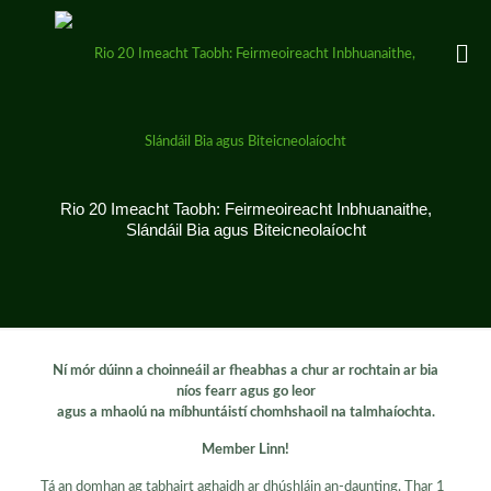
Rio 20 Imeacht Taobh: Feirmeoireacht Inbhuanaithe,
Slándáil Bia agus Biteicneolaíocht
Ní mór dúinn a choinneáil ar fheabhas a chur ar rochtain ar bia
níos fearr agus go leor
agus a mhaolú na míbhuntáistí chomhshaoil ​​na talmhaíochta.
Member Linn!
Tá an domhan ag tabhairt aghaidh ar dhúshláin an-daunting. Thar 1