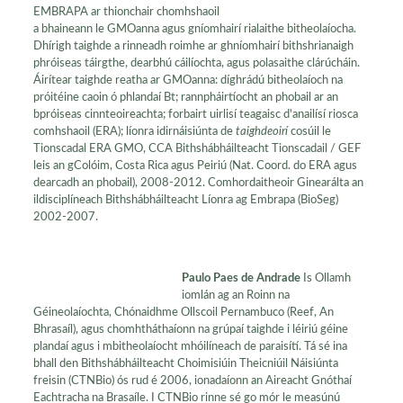
EMBRAPA ar thionchair chomhshaoil
​​a bhaineann le GMOanna agus gníomhairí rialaithe bitheolaíocha.
Dhírigh taighde a rinneadh roimhe ar ghníomhairí bithshrianaigh
phróiseas táirgthe, dearbhú cáilíochta, agus polasaithe clárúcháin.
Áirítear taighde reatha ar GMOanna: díghrádú bitheolaíoch na
próitéine caoin ó phlandaí Bt; rannpháirtíocht an phobail ar an
bpróiseas cinnteoireachta; forbairt uirlisí teagaisc d'anailísí riosca
comhshaoil (ERA); líonra idirnáisiúnta de
taighdeoirí
cosúil le
Tionscadal ERA GMO, CCA Bithshábháilteacht Tionscadail / GEF
leis an gColóim, Costa Rica agus Peiriú (Nat. Coord. do ERA agus
dearcadh an phobail), 2008-2012. Comhordaitheoir Ginearálta an
ildisciplíneach Bithshábháilteacht Líonra ag Embrapa (BioSeg)
2002-2007.
Paulo Paes de Andrade
Is Ollamh
iomlán ag an Roinn na
Géineolaíochta, Chónaidhme Ollscoil Pernambuco (Reef, An
Bhrasaíl), agus chomhtháthaíonn na grúpaí taighde i léiriú géine
plandaí agus i mbitheolaíocht mhóilíneach de paraisítí. Tá sé ina
bhall den Bithshábháilteacht Choimisiúin Theicniúil Náisiúnta
freisin (CTNBio) ós rud é 2006, ionadaíonn an Aireacht Gnóthaí
Eachtracha na Brasaíle. I CTNBio rinne sé go mór le measúnú