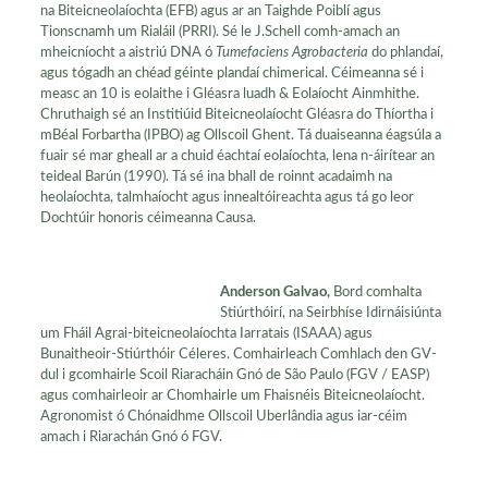
na Biteicneolaíochta (EFB) agus ar an Taighde Poiblí agus
Tionscnamh um Rialáil (PRRI). Sé le J.Schell comh-amach an
mheicníocht a aistriú DNA ó
Tumefaciens Agrobacteria
do phlandaí,
agus tógadh an chéad géinte plandaí chimerical. Céimeanna sé i
measc an 10 is eolaithe i Gléasra luadh & Eolaíocht Ainmhithe.
Chruthaigh sé an Institiúid Biteicneolaíocht Gléasra do Thíortha i
mBéal Forbartha (IPBO) ag Ollscoil Ghent. Tá duaiseanna éagsúla a
fuair sé mar gheall ar a chuid éachtaí eolaíochta, lena n-áirítear an
teideal Barún (1990). Tá sé ina bhall de roinnt acadaimh na
heolaíochta, talmhaíocht agus innealtóireachta agus tá go leor
Dochtúir honoris céimeanna Causa.
Anderson Galvao,
Bord comhalta
Stiúrthóirí, na Seirbhíse Idirnáisiúnta
um Fháil Agrai-biteicneolaíochta Iarratais (ISAAA) agus
Bunaitheoir-Stiúrthóir Céleres. Comhairleach Comhlach den GV-
dul i gcomhairle Scoil Riaracháin Gnó de São Paulo (FGV / EASP)
agus comhairleoir ar Chomhairle um Fhaisnéis Biteicneolaíocht.
Agronomist ó Chónaidhme Ollscoil Uberlândia agus iar-céim
amach i Riarachán Gnó ó FGV.