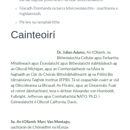
earnáil taighde poiblí lena n-áirítear biteicneolaíocht
Glacadh Domhanda na barra biteicneolaíochta - ceachtanna a
foghlaimíodh
Plé leis na rannpháirtithe
Cainteoirí
Dr. Julian Adams,
An tOllamh. na
Bitheolaíochta Cellular agus Forbartha
Mhóilíneach agus Éiceolaíocht agus Bitheolaíocht éabhlóideach ag
an Ollscoil Michigan, agus an Comhordaitheoir na hÁise le
haghaidh an Clár do Chórais Bithshábháilteacht ag na Póilíní Bia
Idirnáisiúnta Taighde Institue (IFPRI). Tá sé ceapacháin cuairt ar siúl
ag Ollscoileanna sa Bhrasaíl, An Fhrainc, agus an Ghearmáin. Fuair ​​
sé roinnt dámhachtainí, lena n-áirítear Alexander von Humboldt,
Fulbright, Jefferson agus Comhaltachtaí NATO. Ph.D. i
Géineolaíocht ó Ollscoil California, Davis.
Sa. An tOllamh. Marc Van Montagu,
uachtarán de Chónaidhm na hEorpa