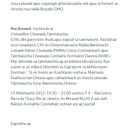
riosca plandaí agus orgánaigh ghéinathraithe eile agus le forbairt an
chreata nua rialála Brasaíle GMO.
Ron Bonnett
, Uachtarán ar
Chónaidhm Cheanada Talmhaíochta
(CFA), Bhí gairmréim fhada agus éagsúil sa talmhaíocht. Faoi láthair
tá sé ionadaíoch CFA do Ghníomhaireacht Rialála Bainistíocht
Lotnaidí Sláinte Cheanada (PMRA) Coiste Comhairleach agus
Talmhaíochta Cheanada Comhairle Acmhainní Daonna (AHRC).
Mar abhcóide na talmhaíochta ag an leibhéal idirnáisiúnta, Ron
suíonn ar an mBord Stiúrthóirí as Eagraíocht na bhFeirmeoirí
Domhain '. Tá sé freisin an tUachtarán reatha ar Mairteola
Feabhsúcháin Ontario agus cathaoirleach an choiste pleanála
Talmhaíochta Foras Bainistíochta Ontario.
19 Meitheamh 2012, 19:30 – 21:00 seomra T-9 – RioCentro,
Barra da Tijuca, Rio de Janeiro, An Bhrasaíl Rio 20 A pas bailí
Náisiún Aontaithe Comhdháil rochtain atá ag teastáil
Eagraithe ag