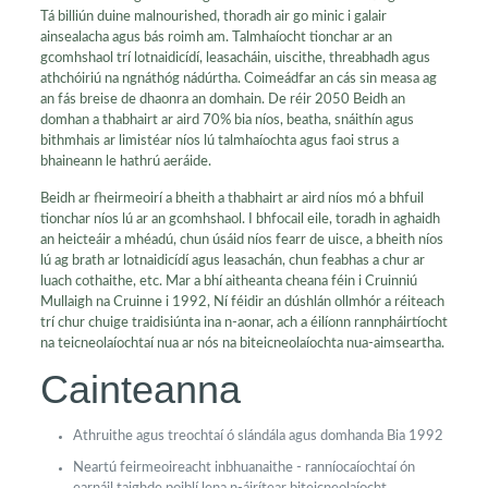
Tá billiún duine malnourished, thoradh air go minic i galair
ainsealacha agus bás roimh am. Talmhaíocht tionchar ar an
gcomhshaol trí lotnaidicídí, leasacháin, uiscithe, threabhadh agus
athchóiriú na ngnáthóg nádúrtha. Coimeádfar an cás sin measa ag
an fás breise de dhaonra an domhain. De réir 2050 Beidh an
domhan a thabhairt ar aird 70% bia níos, beatha, snáithín agus
bithmhais ar limistéar níos lú talmhaíochta agus faoi strus a
bhaineann le hathrú aeráide.
Beidh ar fheirmeoirí a bheith a thabhairt ar aird níos mó a bhfuil
tionchar níos lú ar an gcomhshaol. I bhfocail eile, toradh in aghaidh
an heicteáir a mhéadú, chun úsáid níos fearr de uisce, a bheith níos
lú ag brath ar lotnaidicídí agus leasachán, chun feabhas a chur ar
luach cothaithe, etc. Mar a bhí aitheanta cheana féin i Cruinniú
Mullaigh na Cruinne i 1992, Ní féidir an dúshlán ollmhór a réiteach
trí chur chuige traidisiúnta ina n-aonar, ach a éilíonn rannpháirtíocht
na teicneolaíochtaí nua ar nós na biteicneolaíochta nua-aimseartha.
Cainteanna
Athruithe agus treochtaí ó slándála agus domhanda Bia 1992
Neartú feirmeoireacht inbhuanaithe - ranníocaíochtaí ón