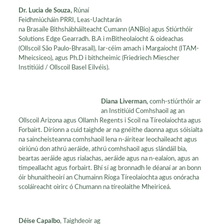
Dr. Lucia de Souza,
Rúnaí
Feidhmiúcháin PRRI, Leas-Uachtarán
na Brasaíle Bithshábháilteacht Cumann (ANBio) agus Stiúrthóir
Solutions Edge Gearradh. B.A i mBitheolaíocht & oideachas
(Ollscoil São Paulo-Bhrasaíl), Iar-céim amach i Margaíocht (ITAM-
Mheicsiceo), agus Ph.D i bithcheimic (Friedriech Miescher
Institiúid / Ollscoil Basel Eilvéis).
Diana Liverman,
comh-stiúrthóir ar
an Institiúid Comhshaoil ​​ag an
Ollscoil Arizona agus Ollamh Regents i Scoil na Tíreolaíochta agus
Forbairt. Díríonn a cuid taighde ar na gnéithe daonna agus sóisialta
na saincheisteanna comhshaoil ​​lena n-áirítear leochaileacht agus
oiriúnú don athrú aeráide, athrú comhshaoil ​​agus slándáil bia,
beartas aeráide agus rialachas, aeráide agus na n-ealaíon, agus an
timpeallacht agus forbairt. Bhí sí ag bronnadh le déanaí ar an bonn
óir bhunaitheoirí an Chumainn Ríoga Tíreolaíochta agus onóracha
scoláireacht oirirc ó Chumann na tíreolaithe Mheiriceá.
Déise Capalbo
, Taighdeoir ag