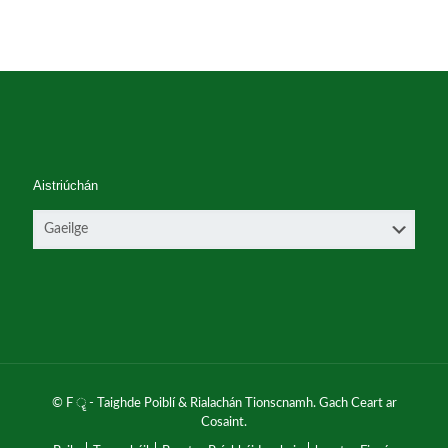
Aistriúchán
© F ॄ - Taighde Poiblí & Rialachán Tionscnamh. Gach Ceart ar
Cosaint.