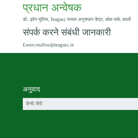
प्रधान अन्वेषक
डॉ.. इवेन मुलिंस, Teagasc फसल अनुसंधान केंद्र, ओक पार्क, कार्लो
संपर्क करने संबंधी जानकारी
Ewen.mullins@teagasc.ie
अनुवाद