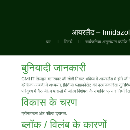
आयरलैंड – Imidazol
घर
रिसर्च
सार्वजनिक अनुसंधान क्योंकि 
बुनियादी जानकारी
GMHT तिलहन बलात्कार की खेती निकट भविष्य में आयरलैंड में होने की संभ
ब्रेसिका आबादी में अध्ययन, (द्वितीय) ग्लाइफोसेट की प्रभावकारिता सुन
परिदृश्य में गैर-जीएम फसलों में जीएम विशेषता के संभावित प्रसार निर्धारि
विकास के चरण
ग्रीनहाउस और फील्ड ट्रायल.
ब्लॉक / विलंब के कारणों