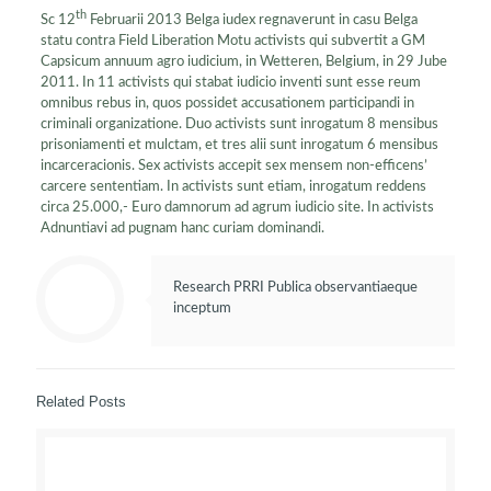
th
Sc 12
Februarii 2013 Belga iudex regnaverunt in casu Belga
statu contra Field Liberation Motu activists qui subvertit a GM
Capsicum annuum agro iudicium, in Wetteren, Belgium, in 29 Jube
2011. In 11 activists qui stabat iudicio inventi sunt esse reum
omnibus rebus in, quos possidet accusationem participandi in
criminali organizatione. Duo activists sunt inrogatum 8 mensibus
prisoniamenti et mulctam, et tres alii sunt inrogatum 6 mensibus
incarceracionis. Sex activists accepit sex mensem non-efficens’
carcere sententiam. In activists sunt etiam, inrogatum reddens
circa 25.000,- Euro damnorum ad agrum iudicio site. In activists
Adnuntiavi ad pugnam hanc curiam dominandi.
Research PRRI Publica observantiaeque
inceptum
Related Posts