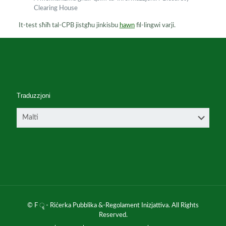
Clearing House
It-test sħiħ tal-CPB jistgħu jinkisbu
hawn
fil-lingwi varji.
Traduzzjoni
© F ॄ - Riċerka Pubblika &-Regolament Inizjattiva. All Rights
Reserved.