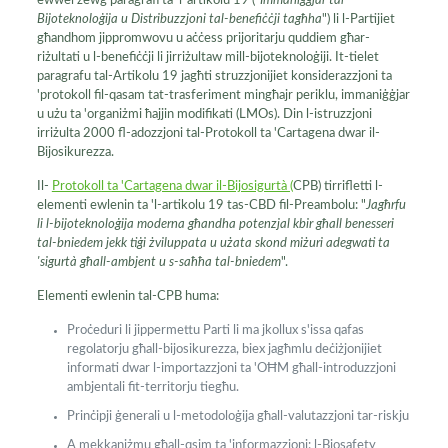
ewwel żewġ paragrafi ta 'l-artikolu 19 ("
Immaniġġjar tal-
Bijoteknoloġija u Distribuzzjoni tal-benefiċċji tagħha
") li l-Partijiet
għandhom jippromwovu u aċċess prijoritarju quddiem għar-
riżultati u l-benefiċċji li jirriżultaw mill-bijoteknoloġiji. It-tielet
paragrafu tal-Artikolu 19 jagħti struzzjonijiet konsiderazzjoni ta
'protokoll fil-qasam tat-trasferiment mingħajr periklu, immaniġġjar
u użu ta 'organiżmi ħajjin modifikati (LMOs). Din l-istruzzjoni
irriżulta 2000 fl-adozzjoni tal-Protokoll ta 'Cartagena dwar il-
Bijosikurezza.
Il-
Protokoll ta 'Cartagena dwar il-Bijosigurtà (
CPB) tirrifletti l-
elementi ewlenin ta 'l-artikolu 19 tas-CBD fil-Preambolu: "
Jagħrfu
li l-bijoteknoloġija moderna għandha potenzjal kbir għall benesseri
tal-bniedem jekk tiġi żviluppata u użata skond miżuri adegwati ta
'sigurtà għall-ambjent u s-saħħa tal-bniedem
".
Elementi ewlenin tal-CPB huma:
Proċeduri li jippermettu Parti li ma jkollux s'issa qafas
regolatorju għall-bijosikurezza, biex jagħmlu deċiżjonijiet
informati dwar l-importazzjoni ta 'OĦM għall-introduzzjoni
ambjentali fit-territorju tiegħu.
Prinċipji ġenerali u l-metodoloġija għall-valutazzjoni tar-riskju
A mekkaniżmu għall-qsim ta 'informazzjoni: l-Biosafety