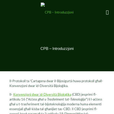
CPB – Introduzzjoni
Il-Protokoll ta 'Cartagena dwar il-Bijosigurtà huwa protokoll għall-
Konvenzjoni dwar id-Diversità Bijoloġika.
Il-
Konvenzjoni dwar id-Diversità Bijoloġika
(CBD) jesprimi fl-
artikolu 16 ("
Aċċess għal u Trasferiment tat-Teknoloġija
") li l-aċċess
għal u t-trasferiment tal-bijoteknoloġija moderna huma elementi
essenzjali għall-kisba tal-għanijiet tas-CBD. Il CBD jesprimi fl-