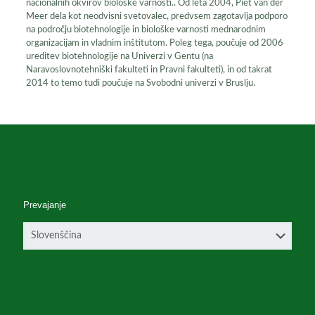
nacionalnih okvirov biološke varnosti.. Od leta 2004, Piet van der
Meer dela kot neodvisni svetovalec, predvsem zagotavlja podporo
na področju biotehnologije in biološke varnosti mednarodnim
organizacijam in vladnim inštitutom. Poleg tega, poučuje od 2006
ureditev biotehnologije na Univerzi v Gentu (na
Naravoslovnotehniški fakulteti in Pravni fakulteti), in od takrat
2014 to temo tudi poučuje na Svobodni univerzi v Bruslju.
Prevajanje