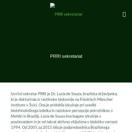
PRRI sekretariat
Izvršni sekretar PRRI je Dr. Lucia de Souza, brazilska državljanka,
ki je doktorirala iz rastlinske biokemije na Friedriech Miescher
Institute v Švici. Ona je pridobila izkušnje pri uvedbi
biotehnološkega izdelka in raziskave percepcije potrošnikov v
Mehiki in Braziliji. Lúcia de Souza ima bogate izkušnje s
poučevanjem in je od takrat aktivno vključena v biološko varnost
1994. Od 2005 za 2015 bila je podpredsednica Brazilskega