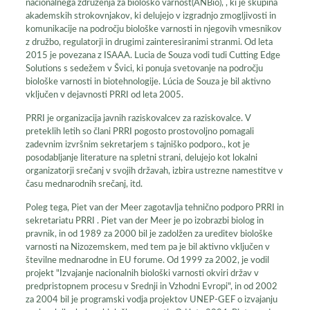
nacionalnega združenja za biološko varnost(ANBio), , ki je skupina
akademskih strokovnjakov, ki delujejo v izgradnjo zmogljivosti in
komunikacije na področju biološke varnosti in njegovih vmesnikov
z družbo, regulatorji in drugimi zainteresiranimi stranmi. Od leta
2015 je povezana z ISAAA. Lucia de Souza vodi tudi Cutting Edge
Solutions s sedežem v Švici, ki ponuja svetovanje na področju
biološke varnosti in biotehnologije. Lúcia de Souza je bil aktivno
vključen v dejavnosti PRRI od leta 2005.
PRRI je organizacija javnih raziskovalcev za raziskovalce. V
preteklih letih so člani PRRI pogosto prostovoljno pomagali
zadevnim izvršnim sekretarjem s tajniško podporo., kot je
posodabljanje literature na spletni strani, delujejo kot lokalni
organizatorji srečanj v svojih državah, izbira ustrezne namestitve v
času mednarodnih srečanj, itd.
Poleg tega, Piet van der Meer zagotavlja tehnično podporo PRRI in
sekretariatu PRRI . Piet van der Meer je po izobrazbi biolog in
pravnik, in od 1989 za 2000 bil je zadolžen za ureditev biološke
varnosti na Nizozemskem, med tem pa je bil aktivno vključen v
številne mednarodne in EU forume. Od 1999 za 2002, je vodil
projekt "Izvajanje nacionalnih biološki varnosti okviri držav v
predpristopnem procesu v Srednji in Vzhodni Evropi", in od 2002
za 2004 bil je programski vodja projektov UNEP-GEF o izvajanju