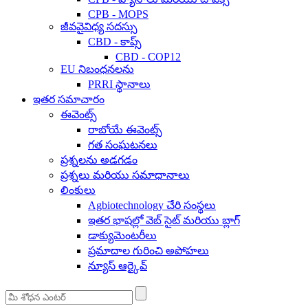
CPB - MOPS
జీవవైవిధ్య సదస్సు
CBD - కాప్స్
CBD - COP12
EU నిబంధనలను
PRRI స్థానాలు
ఇతర సమాచారం
ఈవెంట్స్
రాబోయే ఈవెంట్స్
గత సంఘటనలు
ప్రశ్నలను అడగడం
ప్రశ్నలు మరియు సమాధానాలు
లింకులు
Agbiotechnology చేరి సంస్థలు
ఇతర భాషల్లో వెబ్ సైట్ మరియు బ్లాగ్
డాక్యుమెంటరీలు
ప్రమాదాల గురించి అపోహలు
న్యూస్ ఆర్కైవ్