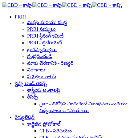
PRRI
మిషన్ మరియు సంస్థ
PRRI సభ్యులు
PRRI స్టీరింగ్ కమిటీ
PRRI సెక్రటేరియట్
భాగస్వామ్యాలు
సంప్రదించండి
మాకు చేరడానికి - రిజిస్టర్
విరాళాలు
సభ్యులు లాగిన్
సైన్స్ అండ్ రిసెర్చ్
శాస్త్రీయ అంశాలపై
రీసెర్చ్
ప్రజా పరిశోధన ఎందుకంటే నిబంధనలు మరియు
విధ్వంసాలు ఆగిపోయాయి
రెగ్యులేషన్
కార్టేజీన ప్రోటోకాల్
CPB - పరిచయం
CPB - వ్యాసాలు మరియు టాపిక్స్