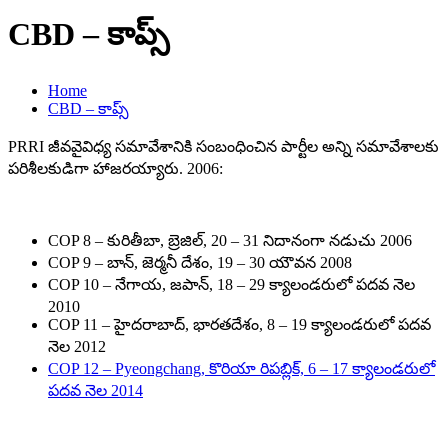
CBD – కాప్స్
Home
CBD – కాప్స్
PRRI జీవవైవిధ్య సమావేశానికి సంబంధించిన పార్టీల అన్ని సమావేశాలకు
పరిశీలకుడిగా హాజరయ్యారు. 2006:
COP 8 – కురితీబా, బ్రెజిల్, 20 – 31 నిదానంగా నడుచు 2006
COP 9 – బాన్, జెర్మనీ దేశం, 19 – 30 యౌవన 2008
COP 10 – నేగాయ, జపాన్, 18 – 29 క్యాలండరులో పదవ నెల
2010
COP 11 – హైదరాబాద్, భారతదేశం, 8 – 19 క్యాలండరులో పదవ
నెల 2012
COP 12 – Pyeongchang, కొరియా రిపబ్లిక్, 6 – 17 క్యాలండరులో
పదవ నెల 2014