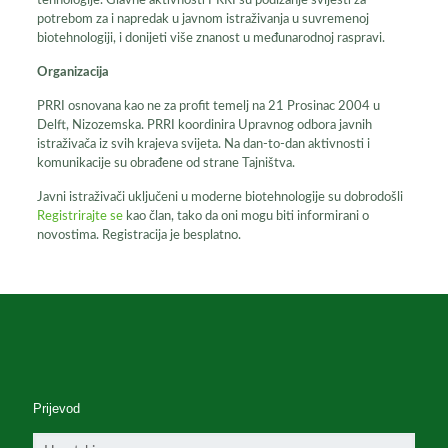
tehnologije. Glavne aktivnosti PRRI su podizanje svijesti za
potrebom za i napredak u javnom istraživanja u suvremenoj
biotehnologiji, i donijeti više znanost u međunarodnoj raspravi.
Organizacija
PRRI osnovana kao ne za profit temelj na 21 Prosinac 2004 u
Delft, Nizozemska. PRRI koordinira Upravnog odbora javnih
istraživača iz svih krajeva svijeta. Na dan-to-dan aktivnosti i
komunikacije su obrađene od strane Tajništva.
Javni istraživači uključeni u moderne biotehnologije su dobrodošli
Registrirajte se
kao član, tako da oni mogu biti informirani o
novostima. Registracija je besplatno.
Prijevod