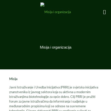
Misija i organizacija
Misija
Javni Istraživanje i Uredba Inicijativa (PRRI) je svjetska inicijativa
znanstvenika iz javnog sektora koja su aktivna u modernim
istraživanjima biotehnologije za opće dobro. Cilj PRRI je pružiti
forum za javne istraživačima da informiranja i sudjeluje u
međunarodnim propisima koji se odnose na suvremene