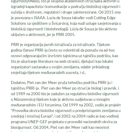
sigurnost(ANBio), što je skupina akademskih stručnjaka aktivnih u
izgradnji kapaciteta i komunikacije u području biološkoj sigurnosti i
sučelja s društvom, regulatori i druge zainteresirane. Od 2015 ona
je povezana s ISAAA. Lucia de Souza također vodi Cutting Edge
Solutions sa sjedištem u Švicarskoj, koja nudi usluge savjetovanja u
biološkoj sigurnosti i biotehnologiji. Lúcia de Souza je bio aktivno
uključen u aktivnosti, jer je PRRI 2005.
PRRI je organizacija javnih istraživača za istraživače. Tijekom
godina članovi PRRI-ja često su volontirali da pomažu na ad-hoc
osnovi odgovarajućim izvršnim tajnicima uz tajničku podršku, kao
što je ažuriranje literature na web stranici, djelujući kao lokalni
organizatori sastanaka u svojim zemljama, odabir prikladnog
smještaja tijekom međunarodnih susreta, i sl..
Dodatno, Piet van der Meer pruža tehničku podršku PRRI-ju i
tajništvu PRRI-ja . Piet van der Meer po struci je biolog i pravnik, i
od 1989 na 2000 bio je zadužen za regulativu biološke sigurnosti
u Nizozemskoj tijekom koje je aktivno sudjelovao u mnogim
međunarodnim i EU forumima. Od 1999 na 2002, vodio je projekt
"Provedba okvira biološke sigurnosti u predpristupnim zemljama u
srednjoj i istočnoj Europi", i od 2002 na 2004 radio je kao voditelj
programa UNEP-GEF projekata o provedbi nacionalnih okvira za
biosigurnost. Od 2004, Piet van der Meer radi kao neovisni