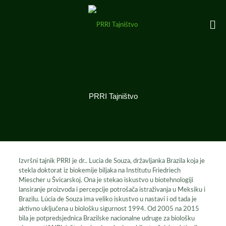
PRRI Tajništvo
Izvršni tajnik PRRI je dr.. Lucia de Souza, državljanka Brazila koja je
stekla doktorat iz biokemije biljaka na Institutu Friedriech
Miescher u Švicarskoj. Ona je stekao iskustvo u biotehnologiji
lansiranje proizvoda i percepcije potrošača istraživanja u Meksiku i
Brazilu. Lúcia de Souza ima veliko iskustvo u nastavi i od tada je
aktivno uključena u biološku sigurnost 1994. Od 2005 na 2015
bila je potpredsjednica Brazilske nacionalne udruge za biološku