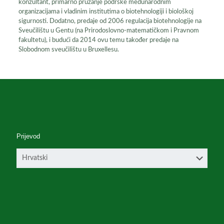
konzultant, primarno pružanje podrške međunarodnim
organizacijama i vladinim institutima o biotehnologiji i biološkoj
sigurnosti. Dodatno, predaje od 2006 regulacija biotehnologije na
Sveučilištu u Gentu (na Prirodoslovno-matematičkom i Pravnom
fakultetu), i budući da 2014 ovu temu također predaje na
Slobodnom sveučilištu u Bruxellesu.
Prijevod