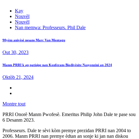
Kay
Nouvèl
Nouvèl
Nan memwa: Professeurs. Phil Dale
90yèm anivèsè nesans Marc Van Montagu
Out 30, 2023
Manm PRRI k ap patisipe nan Konferans Biodivèsite Nasyonzini an 2024
Oktòb 21, 2024
Montre tout
PRRI Onorè Manm Pwofesè. Emeritus Philip John Dale te pase sou
6 Desanm 2023.
Professeurs. Dale te sèvi kòm premye prezidan PRRI nan 2004 to
2006. Manm PRRI nan premye èdtan an sonje ki jan nan diskou