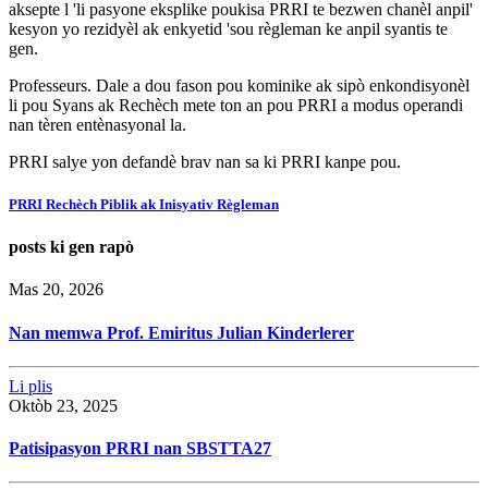
aksepte l 'li pasyone eksplike poukisa PRRI te bezwen chanèl anpil'
kesyon yo rezidyèl ak enkyetid 'sou règleman ke anpil syantis te
gen.
Professeurs. Dale a dou fason pou kominike ak sipò enkondisyonèl
li pou Syans ak Rechèch mete ton an pou PRRI a modus operandi
nan tèren entènasyonal la.
PRRI salye yon defandè brav nan sa ki PRRI kanpe pou.
PRRI Rechèch Piblik ak Inisyativ Règleman
posts ki gen rapò
Mas 20, 2026
Nan memwa Prof. Emiritus Julian Kinderlerer
Li plis
Oktòb 23, 2025
Patisipasyon PRRI nan SBSTTA27