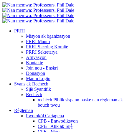
PRRI
Misyon ak òganizasyon
PRRI Manm
PRRI Steering Komite
PRRI Sekretarya
Afilyasyon
Kontakte
Join nou - Enskri
Donasyon
Manm Login
Syans ak Rechèch
Sijè Syantifik
Rechèch
rechèch Piblik sispann paske nan règleman ak
bouch twou
Règleman
Pwotokòl Cartagena
CPB - Entwodiksyon
CPB - Atik ak Sijè
CPB - Mòp