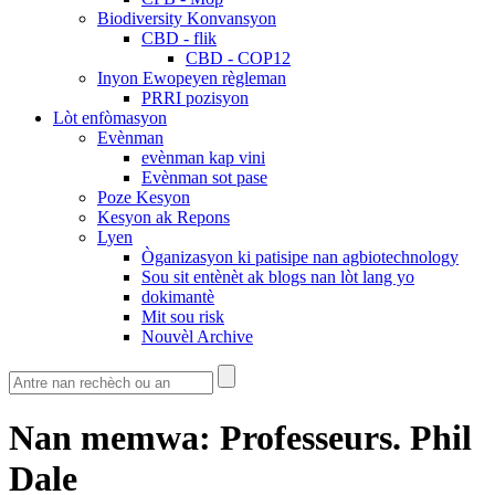
Biodiversity Konvansyon
CBD - flik
CBD - COP12
Inyon Ewopeyen règleman
PRRI pozisyon
Lòt enfòmasyon
Evènman
evènman kap vini
Evènman sot pase
Poze Kesyon
Kesyon ak Repons
Lyen
Òganizasyon ki patisipe nan agbiotechnology
Sou sit entènèt ak blogs nan lòt lang yo
dokimantè
Mit sou risk
Nouvèl Archive
Nan memwa: Professeurs. Phil
Dale