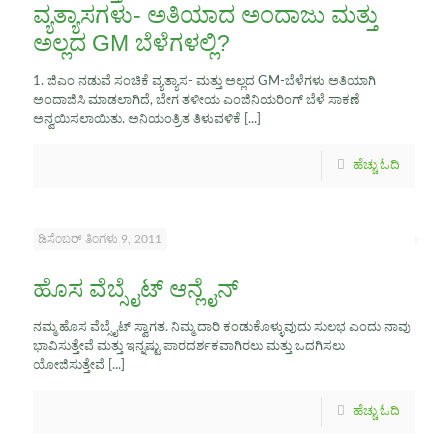
ವ್ಯತ್ಯಾಸಗಳು- ಅತಿಯಾದ ಅಂದಾಜು ಮತ್ತು
ಅಲ್ಲದ GM ಬೆಳೆಗಳಲ್ಲಿ?
1. ಜಿಎಂ ನಡುವೆ ಸಂಚಿಕೆ ವ್ಯತ್ಯಾಸ- ಮತ್ತು ಅಲ್ಲದ GM-ಬೆಳೆಗಳು ಅತಿಯಾಗಿ
ಅಂದಾಜಿಸಿ ಮಾಡಲಾಗಿದೆ, ಬೇಗ ತಳೀಯ ಎಂಜಿನಿಯರಿಂಗ್ ಬೆಳೆ ಸಾಕಣೆ
ಅನ್ವಯಿಸಲಾಯಿತು. ಅನಿಯಂತ್ರಿತ ತಿಳುವಳಿಕೆ
[...]
ಹೆಚ್ಚು ಓದಿ
ಡಿಸೆಂಬರ್ ತಿಂಗಳು 9, 2011
ಹೊಸ ವೆಬ್ಸೈಟ್ ಆನ್ಲೈನ್
ನಮ್ಮ ಹೊಸ ವೆಬ್ಸೈಟ್ ಸ್ವಾಗತ. ನಿಮ್ಮ ದಾರಿ ಕಂಡುಕೊಳ್ಳುವುದು ಸುಲಭ ಎಂದು ನಾವು
ಭಾವಿಸುತ್ತೇವೆ ಮತ್ತು ಇನ್ನಷ್ಟು ಪಾರದರ್ಶಕವಾಗಿರಲು ಮತ್ತು ಒದಗಿಸಲು
ಯೋಜಿಸುತ್ತೇವೆ
[...]
ಹೆಚ್ಚು ಓದಿ