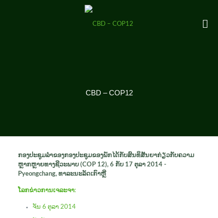
CBD – COP12
ກອງ​ປະ​ຊຸມ​ລໍາ​ຂອງ​ກອງ​ປະ​ຊຸມ​ຂອງ​ພັກ​ໄດ້​ກັບ​ສົນ​ທິ​ສັນ​ຍາ​ກ່ຽວ​ກັບ​ຄວາມ​
ຫຼາກ​ຫຼາຍ​ທາງ​ຊີ​ວະ​ພາບ (COP 12), 6 ກັບ 17 ຕຸລາ 2014 -
Pyeongchang, ທາ​ລະ​ນະ​ລັດ​ເກົາ​ຫຼີ
ໂລກ​ຂ່າວ​ການ​ເຈລະ​ຈາ
:
ຈັນ 6 ຕຸລາ 2014