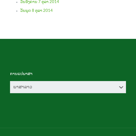
ວັນອັງຄານ 7 ຕຸລາ 2014
ວັນພຸດ 8 ຕຸລາ 2014
ການແປພາສາ