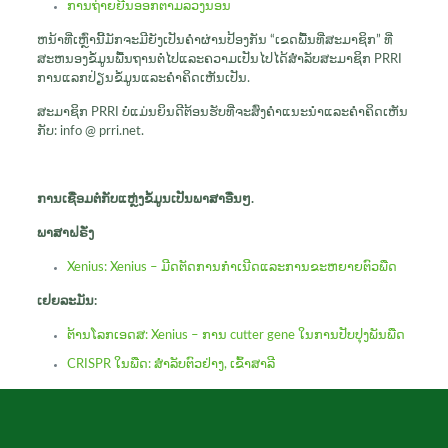
ການຖ່າຍຍີນອອກຕາມລວງນອນ
ຫນ້າທີ່ເຫຼົ່ານີ້ມັກຈະມີຍັງເປັນຄໍາຜ່ານປ້ອງກັນ “ເຂດພື້ນທີ່ສະມາຊິກ” ທີ່
ສະຫນອງຂໍ້ມູນພື້ນຖານຕໍ່ໄປແລະຄວາມເປັນໄປໄດ້ສໍາລັບສະມາຊິກ PRRI
ການແລກປ່ຽນຂໍ້ມູນແລະຄໍາຄິດເຫັນເປັນ.
ສະມາຊິກ PRRI ບໍ່ແມ່ນຍິນດີຕ້ອນຮັບທີ່ຈະສົ່ງຄໍາແນະນໍາແລະຄໍາຄິດເຫັນ
ກັບ: info @ prri.net.
ການເຊື່ອມຕໍ່ກັບແຫຼ່ງຂໍ້ມູນເປັນພາສາອື່ນໆ.
ພາ​ສາ​ຝຣັ່ງ
Xenius: Xenius – ມີດຕັດການກໍາເນີດແລະການຂະຫຍາຍຕົວພືດ
ເຢຍລະມັນ:
ຕ້ານໂລກເອດສ: Xenius – ການ cutter gene ໃນການປັບປຸງພັນພືດ
CRISPR ໃນພືດ: ສໍາລັບຕົວຢ່າງ, ເຂົ້າສາລີ