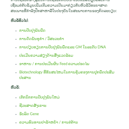
ການເຊື່ອມຕໍ່ຂ້າງລຸ່ມນີ້ການເຊື່ອມຕໍ່ກັບຫນ້າເວັບທີ່ມີສະຫຼຸບແລະການ
ເຊື່ອມຕໍ່ກັບຂໍ້ມູນເພີ່ມເຕີມຄວາມເປັນມາກ່ຽວກັບຫົວຂໍ້ວິທະຍາສາດ
ສະເພາະທີ່ກໍາລັງປຶກສາຫາລືໃນປະຈຸບັນໃນສະພາບການຂອງກົດລະບຽບ:
ຫົວຂໍ້ທົ່ວໄປ
:
ການ​ປັບ​ປຸງ​ພັນ​ພືດ
ການດັດພັນທຸກໍາ / ວິສະວະກໍາ
ການປຽບທຽບການປັບປຸງພັນພືດແລະ GM ໃນລະດັບ DNA
ປະເມີນຄວາມສ່ຽງດ້ານສິ່ງແວດລ້ອມ
ອາຫານ / ການປະເມີນຜົນ Feed ຄວາມປອດໄພ
Biotechnology ທີ່ທັນສະໄຫມໃນການຄຸ້ມຄອງການປູກພືດປະສົມ
ປະສານ
ຫົວຂໍ້:
ເຕັກນິກການປັບປຸງພັນໃຫມ່
ຊີ​ວະ​ສາດ​ສັງ​ເຄາະ
ຂັບລົດ Gene
ຄວາມທົນທານຢາຂ້າຫຍ້າ / ການຕໍ່ຕ້ານ