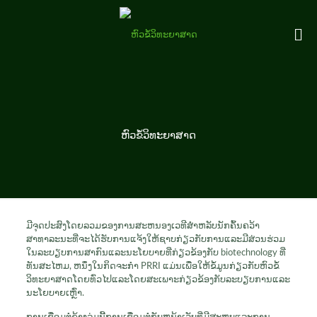
ຫົວ​ຂໍ້​ວິ​ທະ​ຍາ​ສາດ
ມີຈຸດປະສົງໂດຍລ​​ວມຂອງການສະຫນອງເວທີສໍາຫລັບນັກຄົ້ນຄວ້າ
ສາທາລະນະທີ່ຈະໄດ້ຮັບການແຈ້ງໃຫ້ຊາບກ່ຽວກັບການແລະມີສ່ວນຮ່ວມ
ໃນລະບຽບການສາກົນແລະນະໂຍບາຍທີ່ກ່ຽວຂ້ອງກັບ biotechnology ທີ່
ທັນສະໄຫມ, ຫນຶ່ງໃນກິດຈະກໍາ PRRI ແມ່ນເພື່ອໃຫ້ຂໍ້ມູນກ່ຽວກັບຫົວຂໍ້
ວິທະຍາສາດໂດຍທົ່ວໄປແລະໂດຍສະເພາະກ່ຽວຂ້ອງກັບລະບຽບການແລະ
ນະໂຍບາຍເຫຼົ່າ.