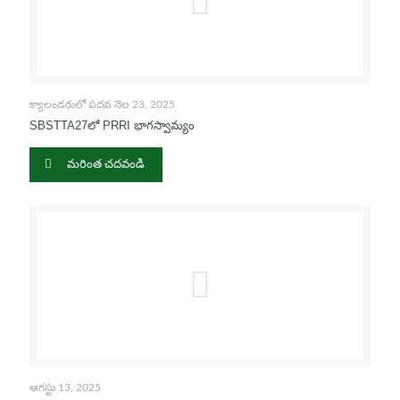
క్యాలండరులో పదవ నెల 23, 2025
SBSTTA27లో PRRI భాగస్వామ్యం
మరింత చదవండి
ఆగస్టు 13, 2025