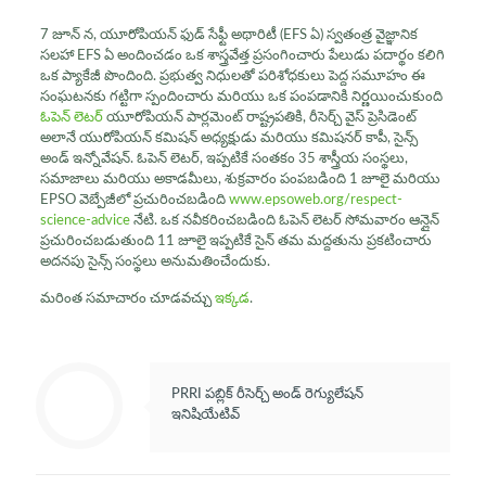
7 జూన్ న, యూరోపియన్ ఫుడ్ సేఫ్టీ అథారిటీ (EFS ఏ) స్వతంత్ర వైజ్ఞానిక
సలహా EFS ఏ అందించడం ఒక శాస్త్రవేత్త ప్రసంగించారు పేలుడు పదార్థం కలిగి
ఒక ప్యాకేజీ పొందింది. ప్రభుత్వ నిధులతో పరిశోధకులు పెద్ద సమూహం ఈ
సంఘటనకు గట్టిగా స్పందించారు మరియు ఒక పంపడానికి నిర్ణయించుకుంది
ఓపెన్ లెటర్
యూరోపియన్ పార్లమెంట్ రాష్ట్రపతికి, రీసెర్చ్ వైస్ ప్రెసిడెంట్
అలానే యురోపియన్ కమిషన్ అధ్యక్షుడు మరియు కమిషనర్ కాపీ, సైన్స్
అండ్ ఇన్నోవేషన్. ఓపెన్ లెటర్, ఇప్పటికే సంతకం 35 శాస్త్రీయ సంస్థలు,
సమాజాలు మరియు అకాడమీలు, శుక్రవారం పంపబడింది 1 జూలై మరియు
EPSO వెబ్పేజీలో ప్రచురించబడింది
www.epsoweb.org/respect-
science-advice
నేటి. ఒక నవీకరించబడింది ఓపెన్ లెటర్ సోమవారం ఆన్లైన్
ప్రచురించబడుతుంది 11 జూలై ఇప్పటికే సైన్ తమ మద్దతును ప్రకటించారు
అదనపు సైన్స్ సంస్థలు అనుమతించేందుకు.
మరింత సమాచారం చూడవచ్చు
ఇక్కడ
.
PRRI పబ్లిక్ రీసెర్చ్ అండ్ రెగ్యులేషన్
ఇనిషియేటివ్