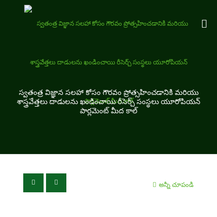
స్వతంత్ర విజ్ఞాన సలహా కోసం గౌరవం ప్రోత్సహించడానికి మరియు
శాస్త్రవేత్తలు దాడులను ఖండించాయి రీసెర్చ్ సంస్థలు యూరోపియన్
పార్లమెంట్ మీద కాల్
అన్నీ చూపండి