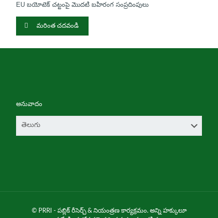
EU బయోటెక్ చట్టంపై మొదటి బహిరంగ సంప్రదింపులు
మరింత చదవండి
అనువాదం
© PRRI - పబ్లిక్ రీసెర్చ్ & నియంత్రణ కార్యక్రమం. అన్ని హక్కులూ