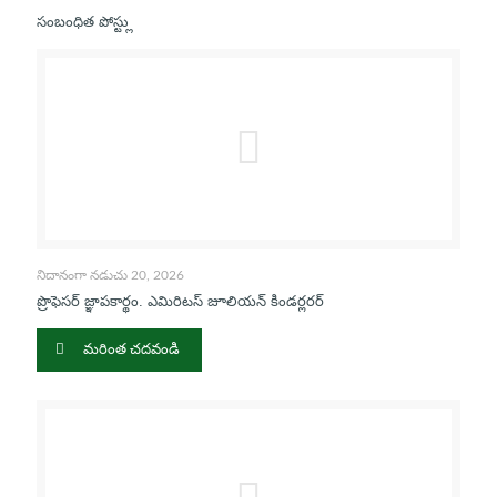
సంబంధిత పోస్ట్లు
నిదానంగా నడుచు 20, 2026
ప్రొఫెసర్ జ్ఞాపకార్థం. ఎమిరిటస్ జూలియన్ కిండర్లరర్
మరింత చదవండి