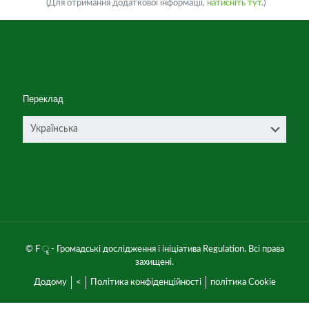
(Для отримання додаткової інформації,
натисніть тут
.)
Переклад
© F ॄ - Громадські дослідження і ініціатива Regulation. Всі права
захищені.
Додому
<
Політика конфіденційності
політика Cookie