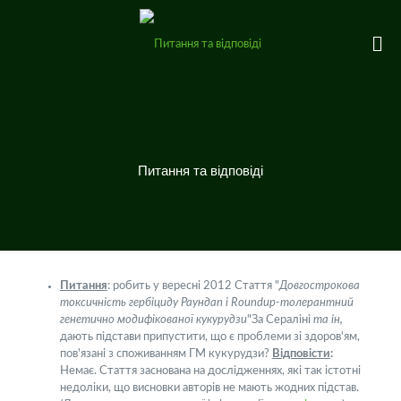
Питання та відповіді
Питання
: робить у вересні 2012 Стаття "
Довгострокова
токсичність гербіциду Раундап і Roundup-толерантний
генетично модифікованої кукурудзи
"За Сераліні
та ін,
дають підстави припустити, що є проблеми зі здоров'ям,
пов'язані з споживанням ГМ кукурудзи?
Відповісти
:
Немає. Стаття заснована на дослідженнях, які так істотні
недоліки, що висновки авторів не мають жодних підстав.