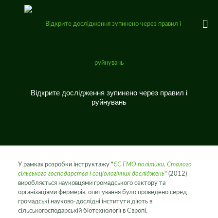
Відкрите дослідження зупинено через правил і
руйнувань
У рамках розробки інструктажу "
ЄС ГМО політики, Сталого
сільського господарства і соціологічних досліджень
" (2012)
виробляється науковцями громадського сектору та
організаціями фермерів, опитування було проведено серед
громадські науково-дослідні інститути діють
в
сільськогосподарській біотехнології в Європі.