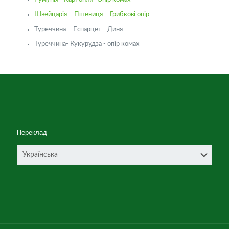
Швейцарія – Пшениця – Грибкові опір
Туреччина – Еспарцет - Диня
Туреччина- Кукурудза - опір комах
Переклад