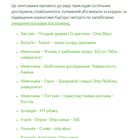
Це опитування призвело до ряду прикладів суспільних
досліджень
сповільнилося, зупинений або виїхали за кордон, за
підвищення нормативні бар'єри і витрати по запобіганню
знищення польових досліджень
:
Австрія – Плодові дерева і Grapevines - Опір Вірус
Бельгія – Тополі – зміна складу деревини
Німеччина – Ячмінь з грибковою опору- Юстус Лібіх -
університет
Німеччина – Біобезпеки дослідження- Університету
Аахена
Німеччина – Горох – Шкідників і синьої Опір Лейбніц
університет
Німеччина – Петунія – транспластомних рослини –
Росток
Ірландія – HT ріпаку
Італія - ​​Огірок- Опір комах – SSC
Румунія – Слива - опір вірус
Румунія - Картопля- Опір комах