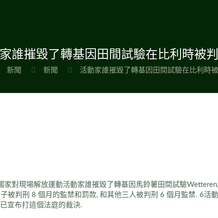
家誰摧毀了轉基因田間試驗在比利時被
新聞
新聞
活動家誰摧毀了轉基因田間試驗在比利時
對現場解放運動活動家誰摧毀了轉基因馬鈴薯田間試驗Wetteren, 比利時,
被判刑 8 個月的監禁和罰款, 和其他三人被判刑 6 個月監禁. 6活
分子已宣布打這個法庭的裁決.