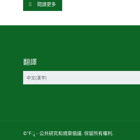
閱讀更多
翻譯
©˚Fॄ - 公共研究和規章倡議. 保留所有權利.