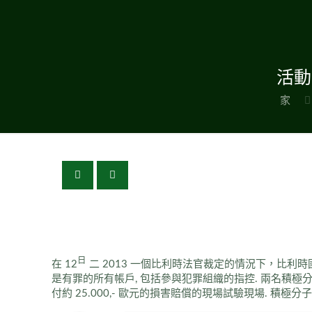
活動
家
日
在 12
二 2013 一個比利時法官裁定的情況下，比利時國家
是有罪的所有帳戶, 包括參與犯罪組織的指控. 兩名積極分子
付約 25.000,- 歐元的損害賠償的現場試驗現場. 積極