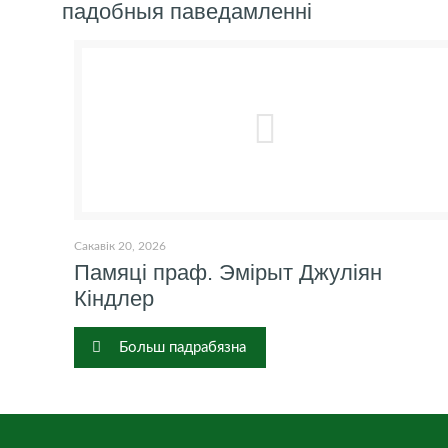
падобныя паведамленні
Сакавік 20, 2026
Памяці праф. Эмірыт Джуліян
Кіндлер
Больш падрабязна