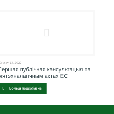
ўгусту 13, 2025
Першая публічная кансультацыя па
біятэхналагічным актах ЕС
Больш падрабязна