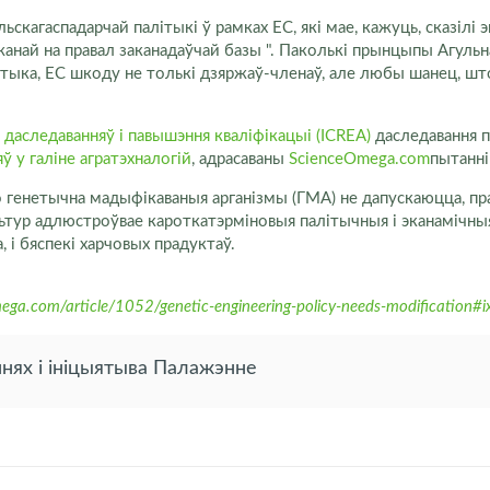
кагаспадарчай палітыкі ў рамках ЕС, які мае, кажуць, сказілі 
джанай на правал заканадаўчай базы ". Паколькі прынцыпы Агульн
ктыка, ЕС шкоду не толькі дзяржаў-членаў, але любы шанец, шт
даследаванняў і павышэння кваліфікацыі (ICREA)
даследавання п
ў у галіне агратэхналогій
, адрасаваны
ScienceOmega.com
пытанні
 генетычна мадыфікаваныя арганізмы (ГМА) не дапускаюцца, прац
льтур адлюстроўвае кароткатэрміновыя палітычныя і эканамічны
, і бяспекі харчовых прадуктаў.
ega.com/article/1052/genetic-engineering-policy-needs-modification
нях і ініцыятыва Палажэнне