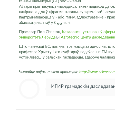
геннай інжынерыі (GE) збожжавыя.
Аўтары крытыкуюць «парадаксальнае» падыход да сельс
накіравана для ў «фрагментаваны, супярэчлівай і асу
падтрымліваюцца ў - або, таму, адлюстраванне - пра
абавязацельстваў у будучыні.
Прафесар Пол Christou,
Каталонскі установы ў сферы 
Універсітэта Лерыда
'Ы
Agrotecnio цэнтр даследавання
Што чамусьці ЕС, павінны трымацца за адносіны, што
прафесара Хрысту і яго суаўтараў, падаўленне ГМ ку
ўстойлівасці ў сельскай гаспадарцы, здароўе чалавека
Чытайце поўны тэкст артыкула:
http://www.scienceom
ИГИР грамадскім даследаван