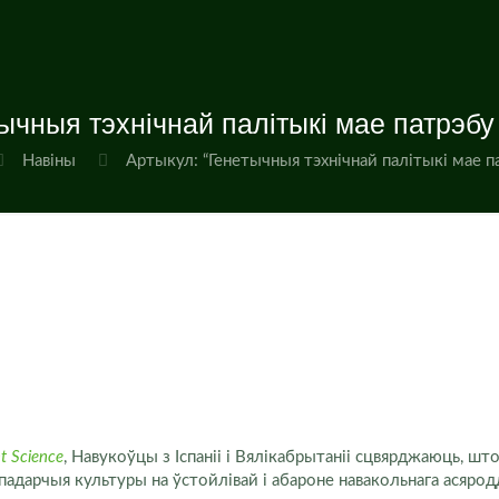
тычныя тэхнічнай палітыкі мае патрэбу
Навіны
Артыкул: “Генетычныя тэхнічнай палітыкі мае 
t Science
, Навукоўцы з Іспаніі і Вялікабрытаніі сцвярджаюць, шт
падарчыя культуры на ўстойлівай і абароне навакольнага асярод