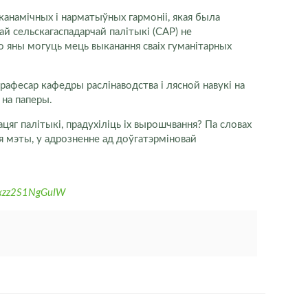
эканамічных і нарматыўных гармоніі, якая была
ай сельскагаспадарчай палітыкі (CAP) не
о яны могуць мець выканання сваіх гуманітарных
рафесар кафедры раслінаводства і лясной навукі на
 на паперы.
яг палітыкі, прадухіліць іх вырошчвання? Па словах
я мэты, у адрозненне ад доўгатэрміновай
#ixzz2S1NgGuIW