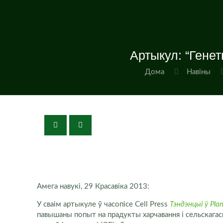
Артыкул: “Гене
Дома
Навіны
Амега навукі, 29 Красавіка 2013:
У сваім артыкуле ў часопісе Cell Press
Тэндэнцыі ў Plan
павышаны попыт на прадукты харчавання і сельскагас