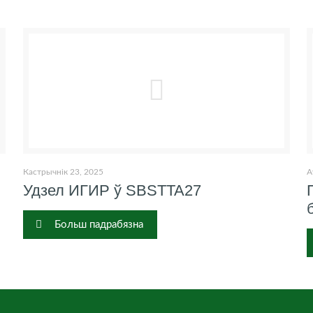
Кастрычнік 23, 2025
А
Удзел ИГИР ў SBSTTA27
Больш падрабязна