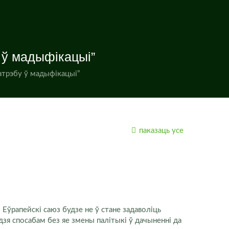
 ў мадыфікацыі”
патрэбу ў мадыфікацыі”
паказаць усе
о Еўрапейскі саюз будзе не ў стане задаволіць
дзя спосабам без яе змены палітыкі ў дачыненні да