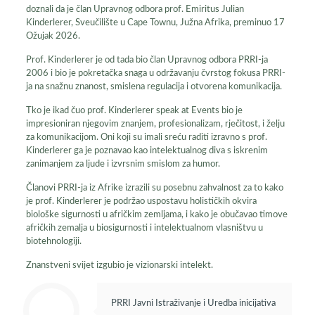
doznali da je član Upravnog odbora prof. Emiritus Julian
Kinderlerer, Sveučilište u Cape Townu, Južna Afrika, preminuo 17
Ožujak 2026.
Prof. Kinderlerer je od tada bio član Upravnog odbora PRRI-ja
2006 i bio je pokretačka snaga u održavanju čvrstog fokusa PRRI-
ja na snažnu znanost, smislena regulacija i otvorena komunikacija.
Tko je ikad čuo prof. Kinderlerer speak at Events bio je
impresioniran njegovim znanjem, profesionalizam, rječitost, i želju
za komunikacijom. Oni koji su imali sreću raditi izravno s prof.
Kinderlerer ga je poznavao kao intelektualnog diva s iskrenim
zanimanjem za ljude i izvrsnim smislom za humor.
Članovi PRRI-ja iz Afrike izrazili su posebnu zahvalnost za to kako
je prof. Kinderlerer je podržao uspostavu holističkih okvira
biološke sigurnosti u afričkim zemljama, i kako je obučavao timove
afričkih zemalja u biosigurnosti i intelektualnom vlasništvu u
biotehnologiji.
Znanstveni svijet izgubio je vizionarski intelekt.
PRRI Javni Istraživanje i Uredba inicijativa