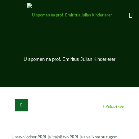
U spomen na prof. Emiritus Julian Kinderlerer
Pokaži sve
Upravni odbor PRRI-ja i tajništvo PRRI-ja s velikom su tugom